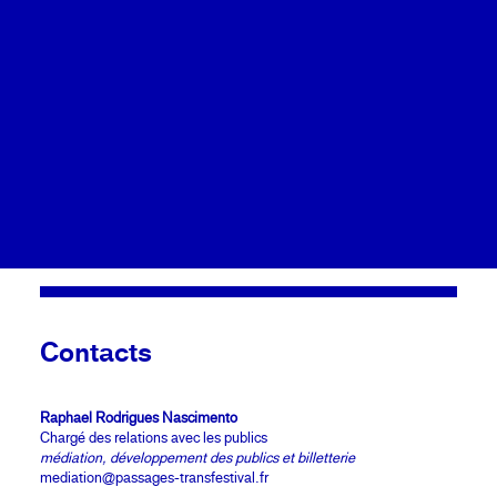
Calendrier
Coopérations
Billetterie
Passages Transfestival a à cœur de favoriser
l’accessibilité, l’inclusion et la mixité dans ces actions de
transmission et développe toute l’année plusieurs
programmes à destination de tous les publics
Contacts
Raphael Rodrigues Nascimento
Chargé des relations avec les publics
médiation, développement des publics et billetterie
mediation@passages-transfestival.fr