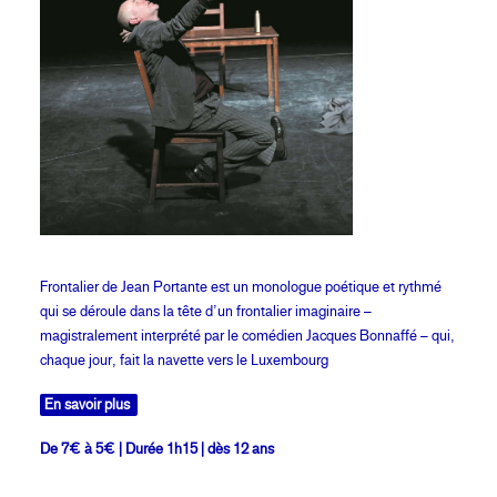
Frontalier de Jean Portante est un monologue poétique et rythmé
qui se déroule dans la tête d’un frontalier imaginaire –
magistralement interprété par le comédien Jacques Bonnaffé – qui,
chaque jour, fait la navette vers le Luxembourg
En savoir plus
De 7€ à 5€ | Durée 1h15 | dès 12 ans