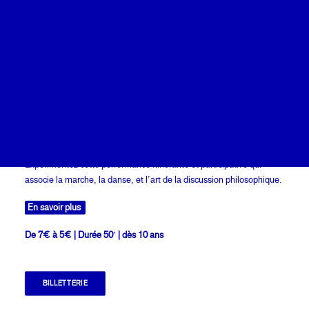
Calendrier
Coopérations
Billetterie
Expérimentez cette performance itinérante et participative qui
associe la marche, la danse, et l’art de la discussion philosophique.
En savoir plus
De 7€ à 5€
| Durée 50′ | dès 10 ans
BILLETTERIE