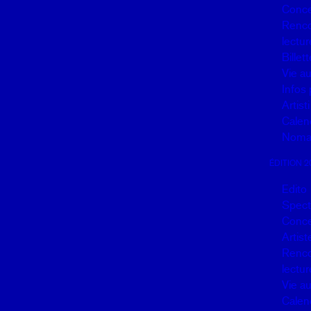
Conce
Renco
lectur
Billett
Vie a
Infos 
Artisti
Calen
Noma
ÉDITION 2
Edito
Spect
Conce
Artist
Renco
lectur
Vie a
Calen