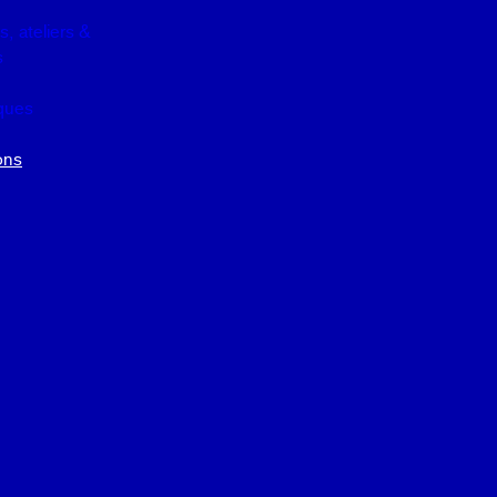
, ateliers &
s
iques
ons