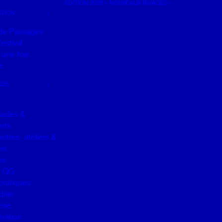
EDITION 2026 – NOUVEAUX RIVAGES
TION
de Passages
estival
it une fois…
e
025
acles &
rts
ntres, ateliers &
es
es
u QG
pratiques
drier
erie
ration