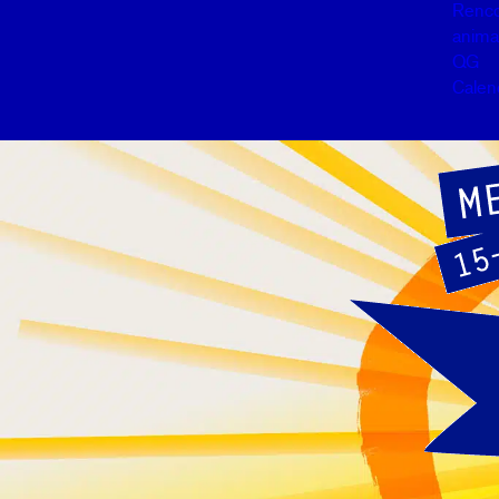
Renco
anima
QG
Calen