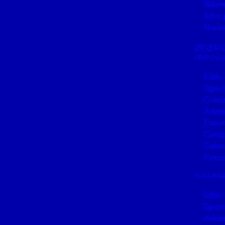
Billett
Infos 
Noma
ZIGZAG
EDITION 2
Edito
Spect
Conce
Artist
Encon
Coraç
Calen
Press
KUYA KW
Edito
Spect
Artist