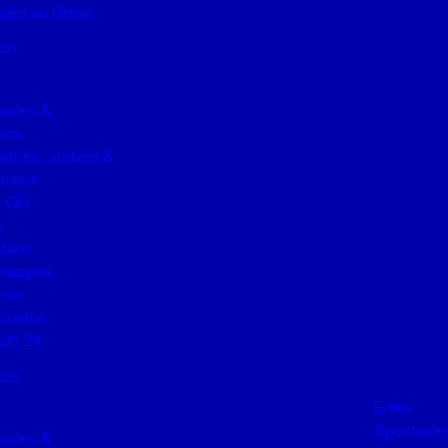
ges au Brésil
024
acles &
rts
ntres, ateliers &
lations
u QG
s
dariu
mazzjoni
erie
orador
de 24
023
Edito
Spectacle
acles &