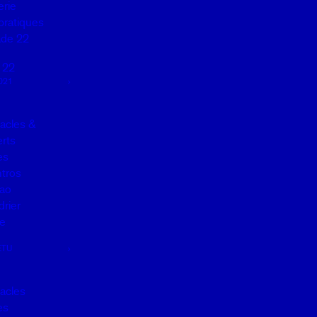
erie
pratiques
de 22
 22
021
acles &
rts
es
tros
ao
drier
e
ETU
acles
es