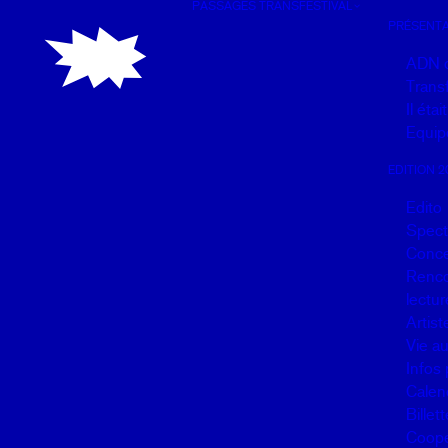
PASSAGES TRANSFESTIVAL
Panneau de gestion des cookies
PRÉSENTA
ADN 
Transf
Il éta
Equip
EDITION 2
Edito
Spect
Conce
Renco
lectur
Artist
Vie a
Infos 
Calen
Billett
Coopé