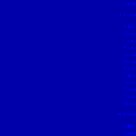
Passa
ÉDITION 2
Edito
Spect
Conce
Renco
instal
Vie a
Artist
Calen
Infor
Billett
Colab
Noma
ÉDITION 2
Edito
Spect