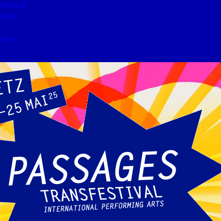
ntres &
tions
drier