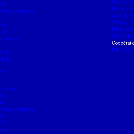
Concerts
rts
Rencontres
ntres, ateliers &
projection
es
Village
erie
Infos prat
u QG
Calendrier
pratiques
Coopérati
Billetterie
dario
de 23
022
acles &
rts
es
ntres, ateliers &
es
u QG
drier