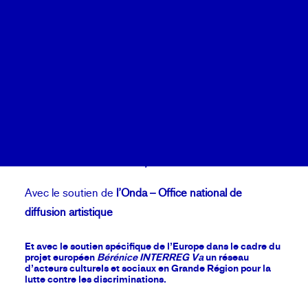
Durée 90’
Calendrier
En portugais surtitré français
Coopérations
De 18€ à 5€
Billetterie
Espace Koltès – Metz
RÉSERVER
Création –
Première européenne
Avec le soutien de
l’Onda – Office national de
diffusion artistique
Et avec le soutien spécifique de l’Europe dans le cadre du
projet européen
Bérénice INTERREG Va
un réseau
d’acteurs culturels et sociaux en Grande Région pour la
lutte contre les discriminations.