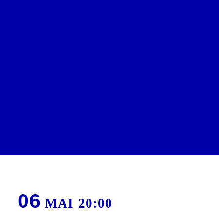
Edito
Spectacles & Concerts
Rencontres, ateliers & projections
Village
Infos pratiques
Calendrier
Coopérations
Billetterie
06
MAI 20:00