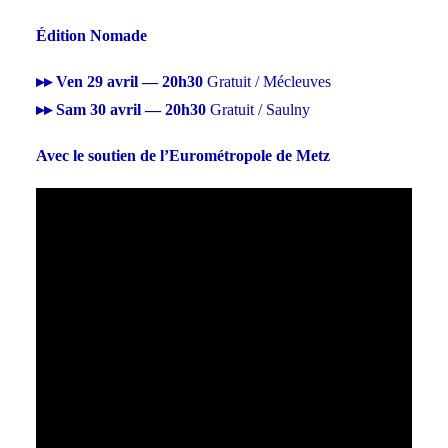
Édition Nomade
▸▸ Ven 29 avril — 20h30
Gratuit / Mécleuves
▸▸ Sam 30 avril — 20h30
Gratuit / Saulny
Avec le soutien de l’Eurométropole de Metz