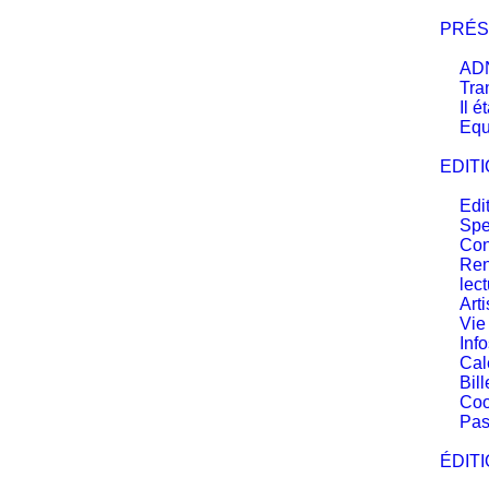
Panneau de gestion des cookies
PRÉS
ADN
Tra
Il é
Equ
EDITI
Edi
Spe
Con
Ren
lec
Arti
Vie
Inf
Cal
Bill
Coo
Pas
ÉDITI