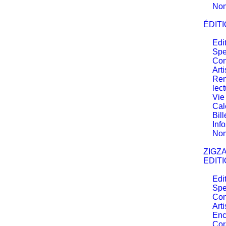
No
ÉDITI
Edi
Spe
Con
Arti
Ren
lec
Vie
Cal
Bill
Inf
No
ZIGZA
EDITI
Edi
Spe
Con
Arti
Enc
Cor