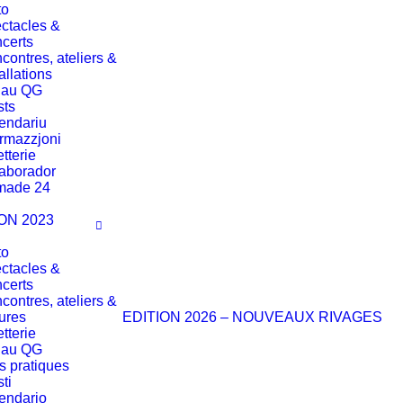
to
ctacles &
certs
contres, ateliers &
allations
 au QG
sts
endariu
ormazzjoni
etterie
aborador
made 24
ON 2023
to
ctacles &
certs
contres, ateliers &
tures
EDITION 2026 – NOUVEAUX RIVAGES
etterie
 au QG
os pratiques
sti
endario