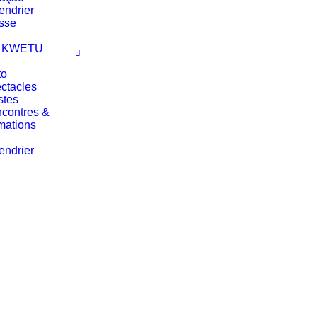
endrier
sse
 KWETU
to
ctacles
stes
contres &
mations
endrier