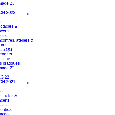
made 23
ON 2022
to
ctacles &
certs
stes
contres, ateliers &
tures
 au QG
endrier
etterie
os pratiques
made 22
G 22
ON 2021
to
ctacles &
certs
stes
ontros
açao