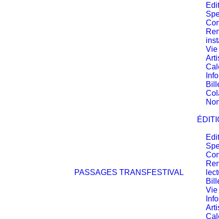
Edi
Spe
Con
Ren
inst
Vie
Arti
Cal
Inf
Bill
Col
No
ÉDITI
Edi
Spe
Con
Ren
PASSAGES TRANSFESTIVAL
lec
Bill
Vie
Inf
Arti
Cal