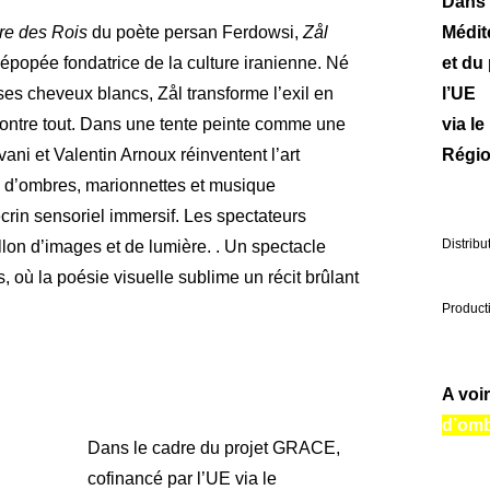
Dans 
re des Rois
du poète persan Ferdowsi,
Zål
Médit
épopée fondatrice de la culture iranienne. Né
et du
 ses cheveux blancs, Zål transforme l’exil en
l’UE
 contre tout. Dans une tente peinte comme une
via l
ani et Valentin Arnoux réinventent l’art
Régio
re d’ombres, marionnettes et musique
crin sensoriel immersif. Les spectateurs
Distribu
llon d’images et de lumière. . Un spectacle
s, où la poésie visuelle sublime un récit brûlant
Product
A voi
d’om
Dans le cadre du projet GRACE,
cofinancé par l’UE via le