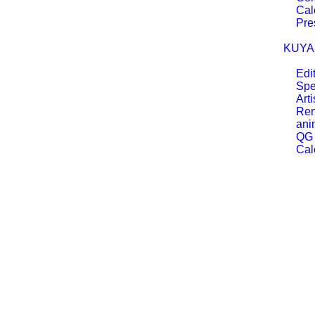
Cal
Pre
KUYA
Edi
Spe
Arti
Ren
ani
QG
Cal