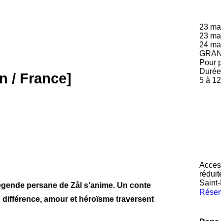
23
mai
23
mai
24
mai
GRAN
Pour p
Durée 
n / France]
5 à 1
Acces
réduit
Saint
légende persane de Zål s’anime. Un conte
Réser
 différence, amour et héroïsme traversent