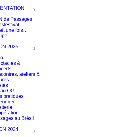
ENTATION
 de Passages
nsfestival
tait une fois…
ipe
ON 2025
to
ctacles &
certs
contres, ateliers &
tures
stes
 au QG
os pratiques
endrier
etterie
pération
sages au Brésil
ON 2024