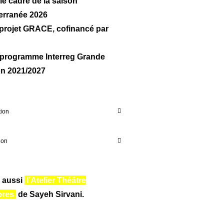
le cadre de la saison
erranée 2026
 projet GRACE, cofinancé par
e programme Interreg Grande
n 2021/2027
tion
ion
r aussi
l’Atelier Théâtre
bres
de Sayeh Sirvani.