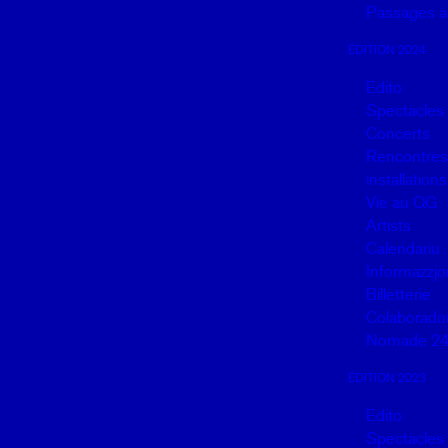
Passages au
ÉDITION 2024
Edito
Spectacles
Concerts
Rencontres,
installations
Vie au QG
Artists
Calendariu
Informazzjo
Billetterie
Colaborado
Nomade 2
ÉDITION 2023
Edito
Spectacles