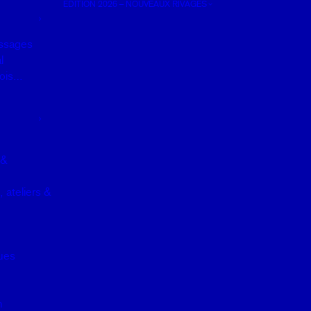
EDITION 2026 – NOUVEAUX RIVAGES
ssages
l
 fois…
 &
 ateliers &
ques
n