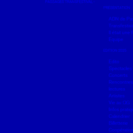
PASSAGES TRANSFESTIVAL
Panneau de gestion des cookies
PRÉSENTATION
ADN de Pa
Transfestiva
Il était une
Equipe
EDITION 2025
Edito
Spectacles
Concerts
Rencontres,
lectures
Artistes
Vie au QG
Infos prati
Calendrier
Billetterie
Coopératio