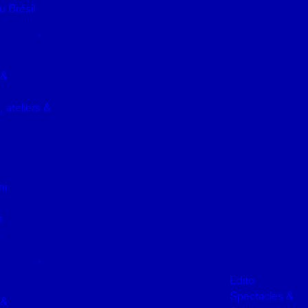
 Brésil
 &
 ateliers &
ni
r
4
Edito
Spectacles &
 &