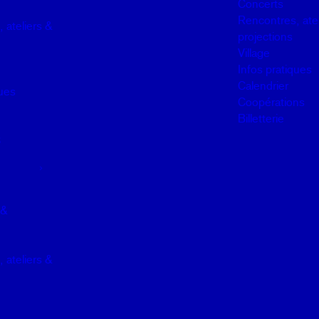
Concerts
Rencontres, atel
 ateliers &
projections
Village
Infos pratiques
Calendrier
ques
Coopérations
Billetterie
3
 &
 ateliers &