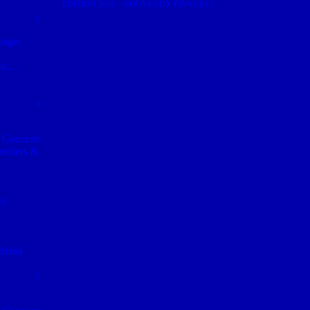
EDITION 2026 – NOUVEAUX RIVAGES
sages
fois…
 Concerts
teliers &
es
Brésil