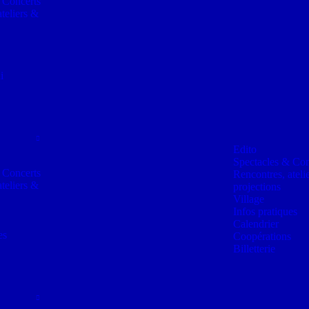
 Concerts
teliers &
i
Edito
Spectacles & Con
 Concerts
Rencontres, ateli
teliers &
projections
Village
Infos pratiques
Calendrier
es
Coopérations
Billetterie