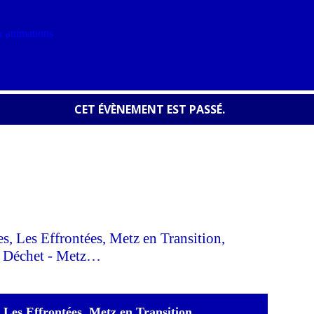
 animations
CET ÉVÈNEMENT EST PASSÉ.
, Les Effrontées, Metz en Transition,
o Déchet - Metz…
 Les Effrontées, Metz en Transition,