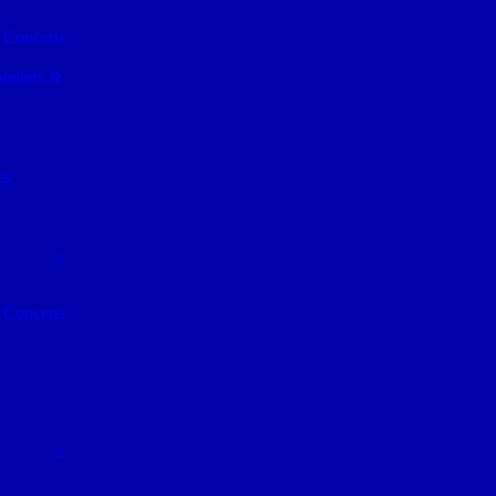
 Concerts
teliers &
es
 Concerts