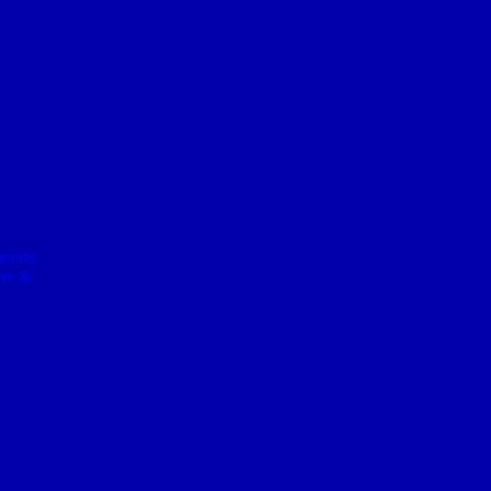
certs
ers &