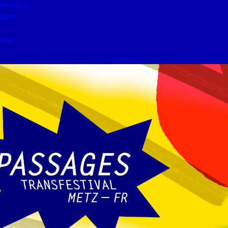
ntres &
tions
drier