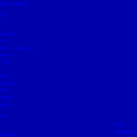
ges au Brésil
024
acles &
rts
ntres, ateliers &
lations
u QG
s
dariu
mazzjoni
erie
orador
de 24
023
Edito
Spectacle
acles &