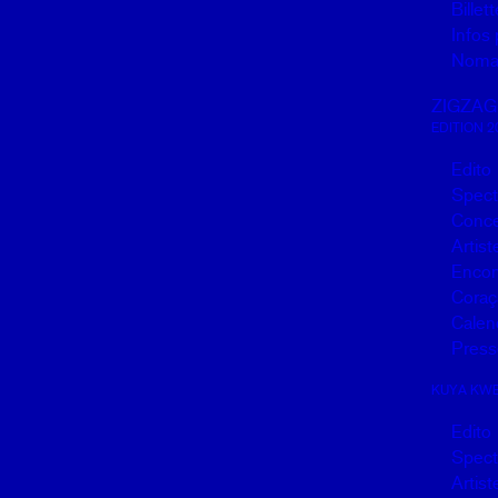
Billett
Infos 
Noma
ZIGZAG
EDITION 2
Edito
Spect
Conce
Artist
Encon
Coraç
Calen
Press
KUYA KW
Edito
Spect
Artist