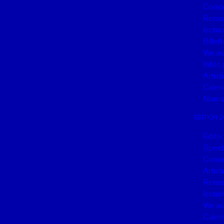
Conce
Renco
lectur
Billett
Vie a
Infos 
Artisti
Calen
Noma
ÉDITION 2
Edito
Spect
Conce
Artist
Renco
lectur
Vie a
Calen