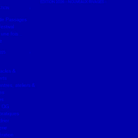
EDITION 2026 – NOUVEAUX RIVAGES
TION
de Passages
estival
it une fois…
e
025
acles &
rts
ntres, ateliers &
es
es
u QG
pratiques
drier
erie
ration