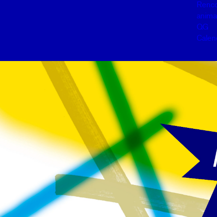
Renco
anima
QG
Calen