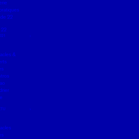
erie
pratiques
de 22
 22
021
acles &
rts
es
tros
ao
drier
e
ETU
acles
es