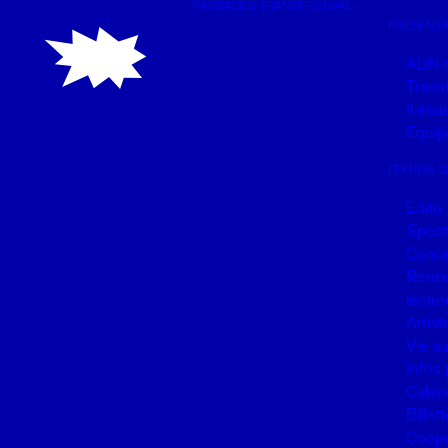
PASSAGES TRANSFESTIVAL
Panneau de gestion des cookies
PRÉSENTA
ADN 
Transf
Il éta
Equip
EDITION 2
Edito
Spect
Conce
Renco
lectur
Artist
Vie a
Infos 
Calen
Billett
Coopé