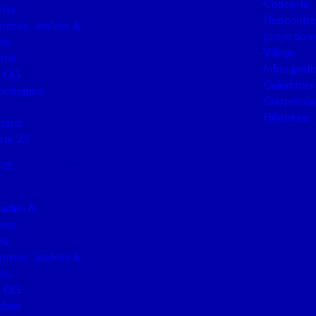
Concerts
rts
Rencontres
ntres, ateliers &
projection
es
Village
erie
Infos prat
u QG
Calendrier
pratiques
Coopérati
Billetterie
dario
de 23
022
acles &
rts
es
ntres, ateliers &
es
u QG
drier