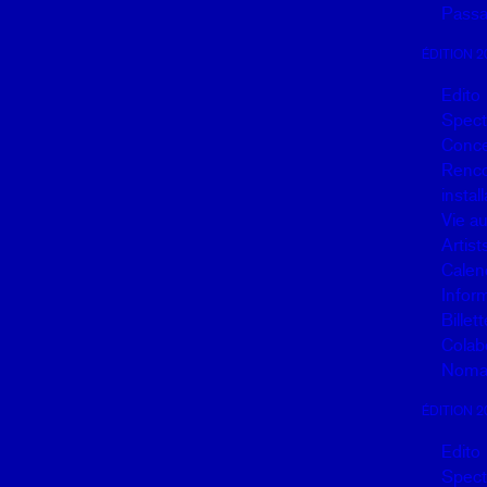
Passa
ÉDITION 2
Edito
Spect
Conce
Renco
instal
Vie a
Artist
Calen
Infor
Billett
Colab
Noma
ÉDITION 2
Edito
Spect