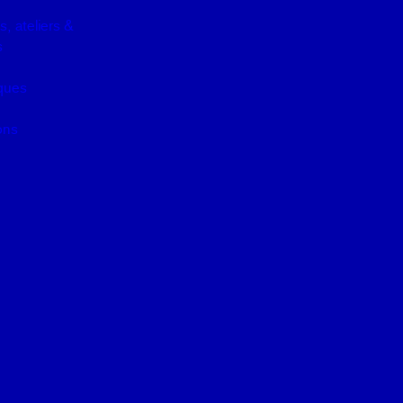
, ateliers &
s
iques
ons