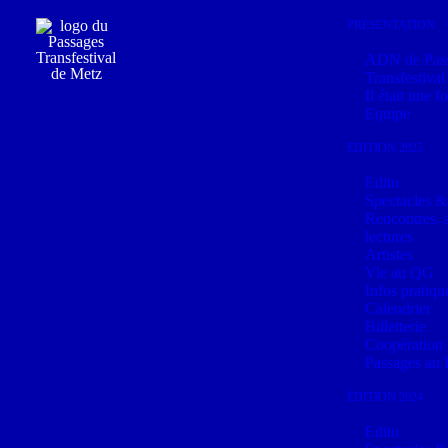
Panneau de gestion des cookies
PRÉSENTATION
ADN de Pas
Transfestival
Il était une 
Equipe
EDITION 2025
Edito
Spectacles &
Rencontres, a
lectures
Artistes
Vie au QG
Infos pratiqu
Calendrier
Billetterie
Coopération
Passages au 
ÉDITION 2024
Edito