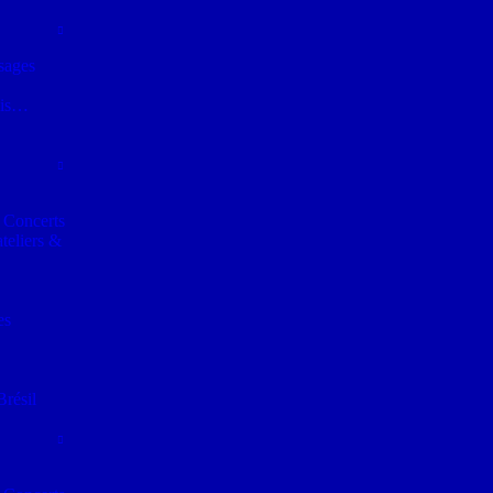
sages
fois…
 Concerts
teliers &
es
Brésil