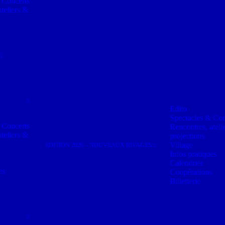
 Concerts
teliers &
i
Edito
Spectacles & Con
 Concerts
Rencontres, ateli
teliers &
projections
Village
EDITION 2026 – NOUVEAUX RIVAGES
Infos pratiques
Calendrier
es
Coopérations
Billetterie