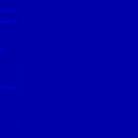
 Concerts
teliers &
es
 Concerts