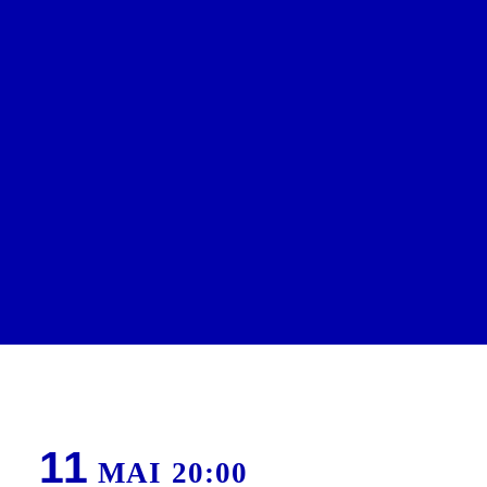
Edito
Spectacles & Concerts
Rencontres, ateliers & projections
Village
Infos pratiques
Calendrier
Coopérations
Billetterie
11
MAI 20:00