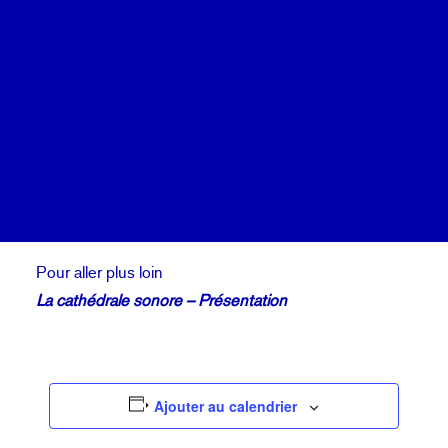
Calendrier
Coopérations
Billetterie
DU 29 JUIN 14:00
AU 03 JUILLET 20:00
Tout public - Gratuit
Espace Koltès – Metz
Pour aller plus loin
La cathédrale sonore – Présentation
Ajouter au calendrier