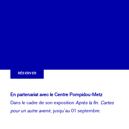
Calendrier
Coopérations
18
MAI 18:00
Billetterie
Durée 1h | Dès 14 ans
5 à 22€
Centre Pompidou-Metz, Studio
RÉSERVER
En partenariat avec le Centre Pompidou-Metz
Dans le cadre de son exposition
Après la fin. Cartes
pour un autre avenir
,
jusqu’au 01 septembre.