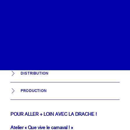
8 à 22€
Calendrier
Coopérations
Accessible aux personnes à mobilité réduite
Billetterie
Plateau Grande Salle Arsenal
RÉSERVER
DISTRIBUTION
PRODUCTION
POUR ALLER + LOIN AVEC LA DRACHE !
Atelier « Que vive le carnaval ! »