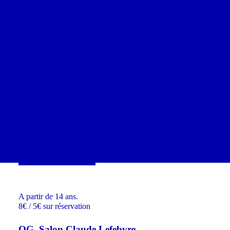
Edito
Spectacles & Concerts
Rencontres, ateliers & projections
Village
Infos pratiques
Calendrier
Coopérations
Billetterie
16
MAI 17:30
SUR RÉSERVATION
A partir de 14 ans.
8€ / 5€ sur réservation
QG, Salon Claude Lefebvre