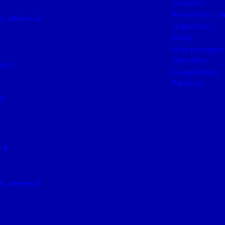
Concerts
Rencontres, ate
, ateliers &
projections
Village
Infos pratiques
Calendrier
iques
Coopérations
Billetterie
3
s &
, ateliers &