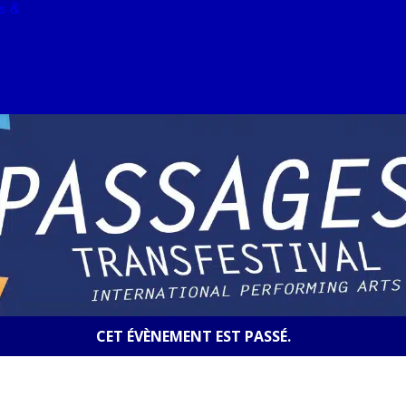
s &
s
CET ÉVÈNEMENT EST PASSÉ.