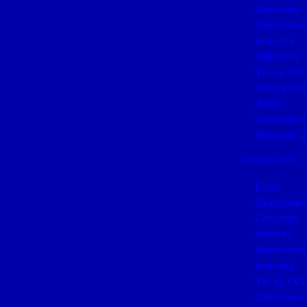
Concerts
Rencontres
lectures
Billetterie
Vie au QG
Infos prat
Artisti
Calendario
Nomade 2
ÉDITION 2022
Edito
Spectacle
Concerts
Artistes
Rencontres
lectures
Vie au QG
Calendrier