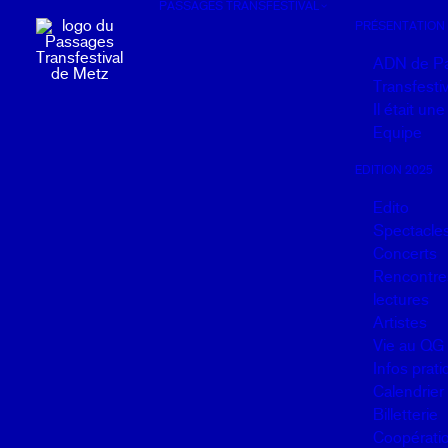
PASSAGES TRANSFESTIVAL
Panneau de gestion des cookies
PRÉSENTATION
ADN de P
Transfestiv
Il était un
Equipe
EDITION 2025
Edito
Spectacle
Concerts
Rencontres
lectures
Artistes
Vie au QG
Infos prat
Calendrier
Billetterie
Coopérati