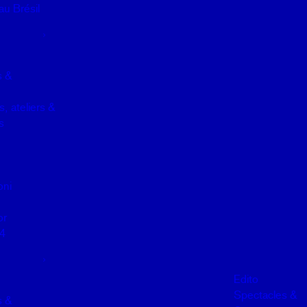
u Brésil
s &
, ateliers &
s
oni
or
4
Edito
Spectacles &
s &