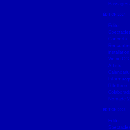
Passages a
ÉDITION 2024
Edito
Spectacle
Concerts
Rencontres
installation
Vie au QG
Artists
Calendariu
Informazzj
Billetterie
Colaborad
Nomade 2
ÉDITION 2023
Edito
Spectacle