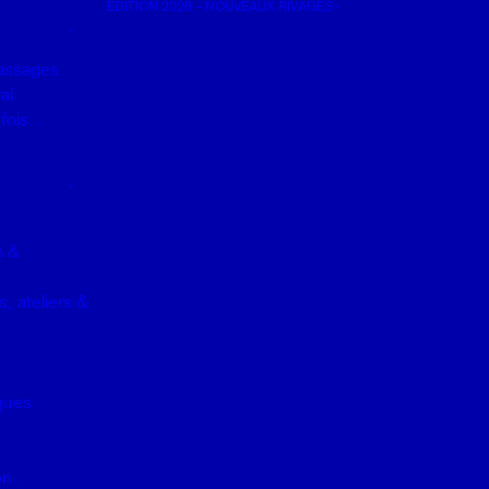
EDITION 2026 – NOUVEAUX RIVAGES
assages
al
e fois…
s &
, ateliers &
iques
on