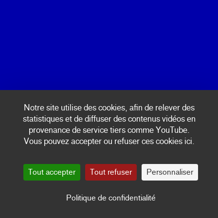
Calendrier
+ 33 (0)3 87 17 07 06
Billetterie
Coopération
© Passages Transfestival
Passages au Brésil
CONTACTS/ ÉQUIPE
ÉDITION 2024
ESPACE PRESSE
Edito
mentions légales & politique de confidentialité
Notre site utilise des cookies, afin de relever des
Spectacles & Concerts
statistiques et de diffuser des contenus vidéos en
Rencontres, ateliers & installations
provenance de service tiers comme YouTube.
Vie au QG
Vous pouvez accepter ou refuser ces cookies ici.
Artists
Calendariu
Tout accepter
Tout refuser
Personnaliser
Informazzjoni
Billetterie
Politique de confidentialité
Colaborador
Nomade 24