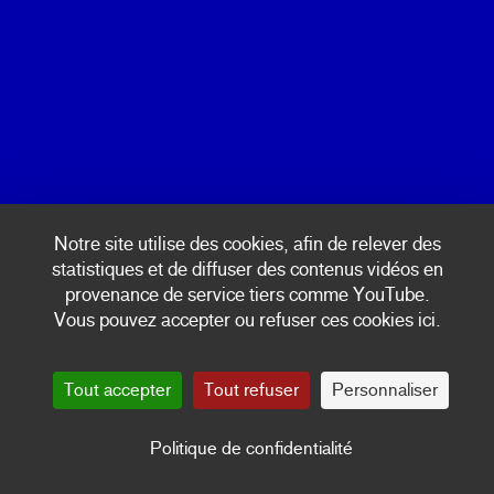
Calendrier
+ 33 (0)3 87 17 07 06
Billetterie
Coopération
© Passages Transfestival
Passages au Brésil
CONTACTS/ ÉQUIPE
ÉDITION 2024
ESPACE PRESSE
Edito
mentions légales & politique de confidentialité
Notre site utilise des cookies, afin de relever des
Spectacles & Concerts
statistiques et de diffuser des contenus vidéos en
Rencontres, ateliers & installations
provenance de service tiers comme YouTube.
Vie au QG
Vous pouvez accepter ou refuser ces cookies ici.
Artists
Calendariu
Tout accepter
Tout refuser
Personnaliser
Informazzjoni
Billetterie
Politique de confidentialité
Colaborador
Nomade 24