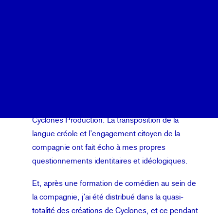
Nicolas Givran
Calendrier
Coopérations
Né en 1977 en banlieue parisienne d’une mère
Billetterie
Franco-Malgache et d’un père Réunionnais, j’ai
souhaité une fois adulte, aller à la rencontre des
cultures de mes parents. Et j’ai donc pris en
1998, un aller simple pour l’île de la Réunion.
Cette même année, j’y ai fait une rencontre non-
préméditée avec une équipe artistique locale :
Cyclones Production. La transposition de la
langue créole et l’engagement citoyen de la
compagnie ont fait écho à mes propres
questionnements identitaires et idéologiques.
Et, après une formation de comédien au sein de
la compagnie, j’ai été distribué dans la quasi-
totalité des créations de Cyclones, et ce pendant