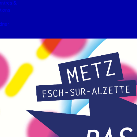
ntres &
tions
drier