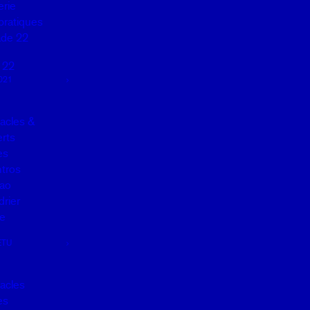
erie
pratiques
de 22
 22
021
acles &
rts
es
tros
ao
drier
e
ETU
acles
es