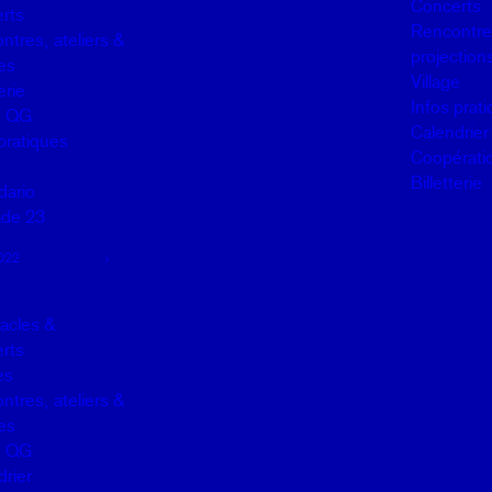
Concerts
rts
Rencontres
ntres, ateliers &
projection
es
Village
erie
Infos prat
u QG
Calendrier
pratiques
Coopérati
Billetterie
dario
de 23
022
acles &
rts
es
ntres, ateliers &
es
u QG
drier