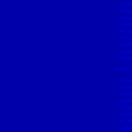
Conce
Renco
lectur
Billett
Vie a
Infos 
Artisti
Calen
Noma
ÉDITION 2
Edito
Spect
Conce
Artist
Renco
lectur
Vie a
Calen