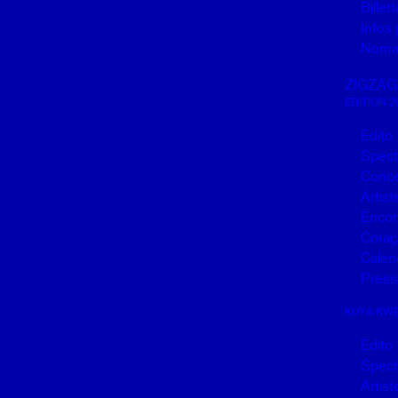
Billett
Infos 
Noma
ZIGZAG
EDITION 2
Edito
Spect
Conce
Artist
Encon
Coraç
Calen
Press
KUYA KW
Edito
Spect
Artist