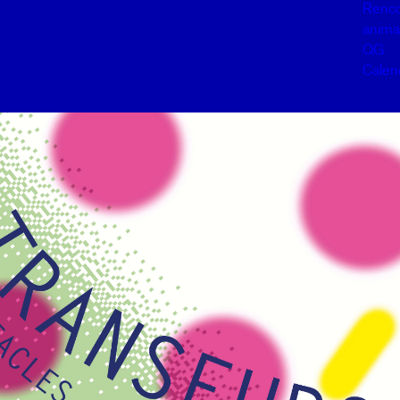
Renco
anima
QG
Calen