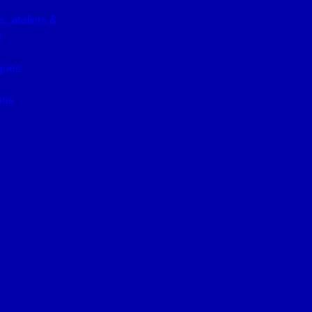
, ateliers &
s
iques
ons