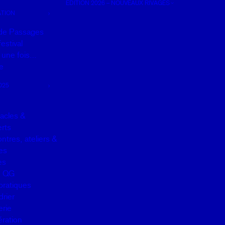
EDITION 2026 – NOUVEAUX RIVAGES
TION
de Passages
estival
it une fois…
e
025
acles &
rts
ntres, ateliers &
es
es
u QG
pratiques
drier
erie
ration