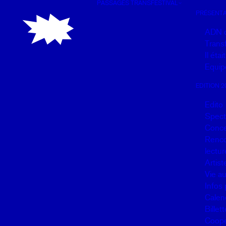
PASSAGES TRANSFESTIVAL
Panneau de gestion des cookies
PRÉSENTA
ADN 
Transf
Il éta
Equip
EDITION 2
Edito
Spect
Conce
Renco
lectur
Artist
Vie a
Infos 
Calen
Billett
Coopé