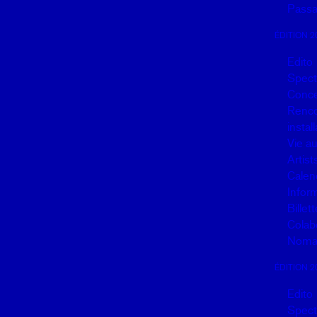
Passa
ÉDITION 2
Edito
Spect
Conce
Renco
instal
Vie a
Artist
Calen
Infor
Billett
Colab
Noma
ÉDITION 2
Edito
Spect