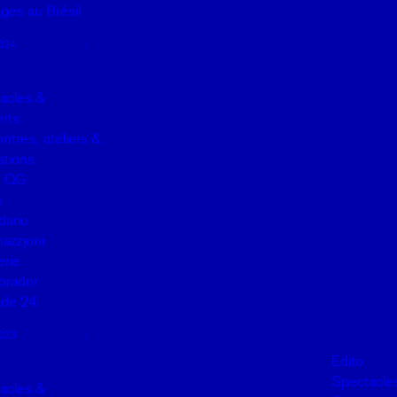
ges au Brésil
024
acles &
rts
ntres, ateliers &
lations
u QG
s
dariu
mazzjoni
erie
orador
de 24
023
Edito
Spectacle
acles &