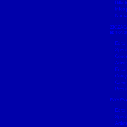
Billett
Infos 
Noma
ZIGZAG
EDITION 2
Edito
Spect
Conce
Artist
Encon
Coraç
Calen
Press
KUYA KW
Edito
Spect
Artist