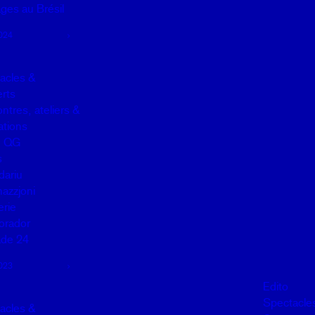
ges au Brésil
024
acles &
rts
ntres, ateliers &
lations
u QG
s
dariu
mazzjoni
erie
orador
de 24
023
Edito
Spectacle
acles &