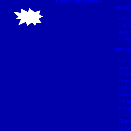
PASSAGES TRANSFESTIVAL
Panneau de gestion des cookies
PRÉSENTA
ADN 
Transf
Il éta
Equip
EDITION 2
Edito
Spect
Conce
Renco
lectur
Artist
Vie a
Infos 
Calen
Billett
Coopé