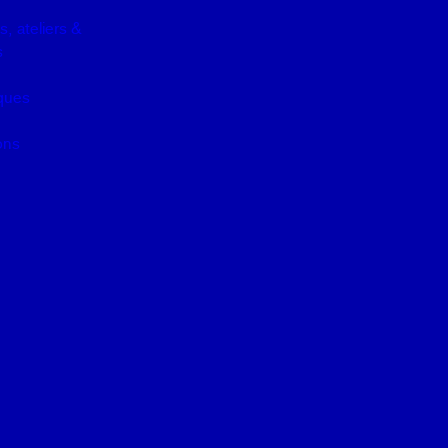
, ateliers &
s
iques
ons