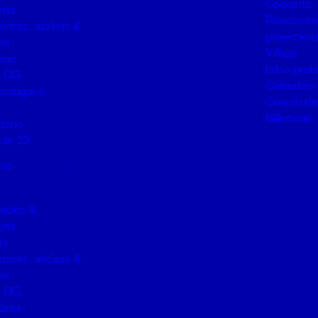
Concerts
rts
Rencontres
ntres, ateliers &
projection
es
Village
erie
Infos prat
u QG
Calendrier
pratiques
Coopérati
Billetterie
dario
de 23
022
acles &
rts
es
ntres, ateliers &
es
u QG
drier