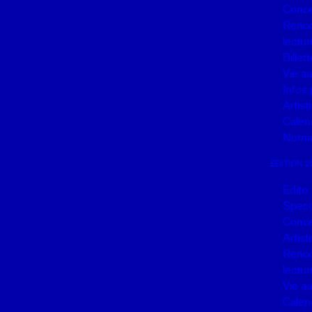
Conce
Renco
lectur
Billett
Vie a
Infos 
Artisti
Calen
Noma
ÉDITION 2
Edito
Spect
Conce
Artist
Renco
lectur
Vie a
Calen