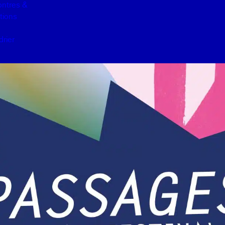
ntres &
tions
drier