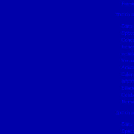
Passa
ÉDITION 2
Edito
Spect
Conce
Renco
instal
Vie a
Artist
Calen
Infor
Billett
Colab
Noma
ÉDITION 2
Edito
Spect