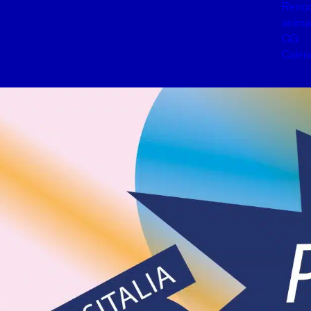
Renco
anima
QG
Calen