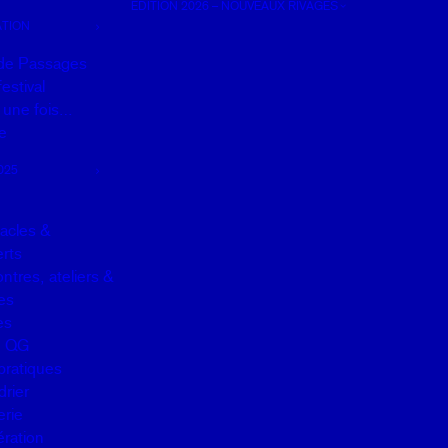
EDITION 2026 – NOUVEAUX RIVAGES
TION
de Passages
estival
it une fois…
e
025
acles &
rts
ntres, ateliers &
es
es
u QG
pratiques
drier
erie
ration