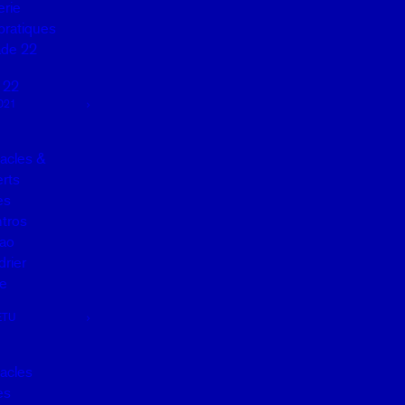
erie
pratiques
de 22
 22
021
acles &
rts
es
tros
ao
drier
e
ETU
acles
es