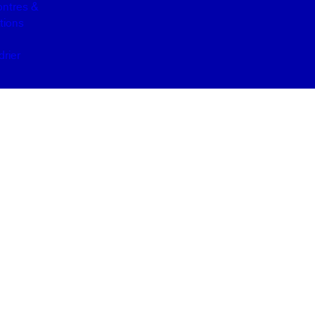
ntres &
tions
drier