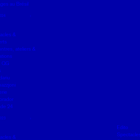
ges au Brésil
024
acles &
rts
ntres, ateliers &
lations
u QG
s
dariu
mazzjoni
erie
orador
de 24
023
Edito
Spectacle
acles &