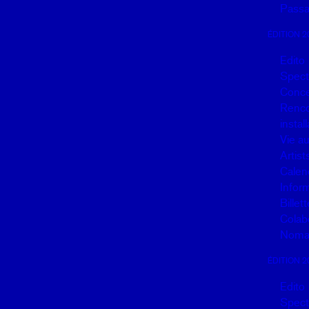
Passa
ÉDITION 2
Edito
Spect
Conce
Renco
instal
Vie a
Artist
Calen
Infor
Billett
Colab
Noma
ÉDITION 2
Edito
Spect