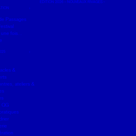
EDITION 2026 – NOUVEAUX RIVAGES
TION
de Passages
estival
it une fois…
e
025
acles &
rts
ntres, ateliers &
es
es
u QG
pratiques
drier
erie
ration