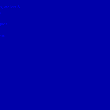
, ateliers &
s
iques
ons