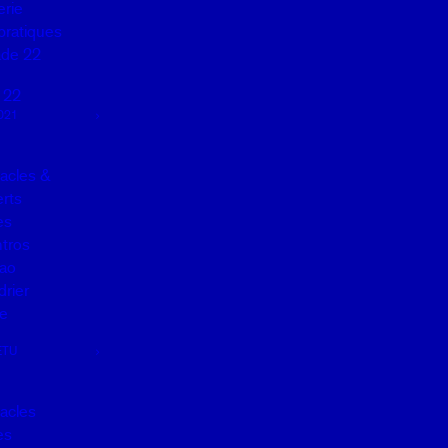
erie
pratiques
de 22
 22
021
acles &
rts
es
tros
ao
drier
e
ETU
acles
es