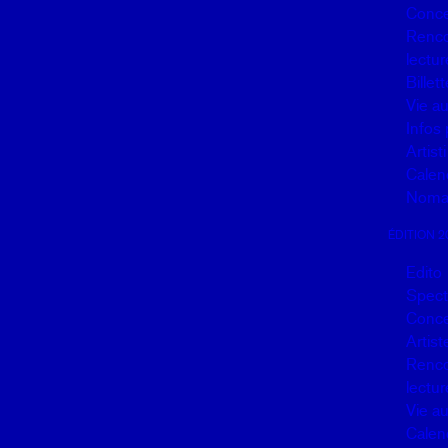
Conce
Renco
lectur
Billett
Vie a
Infos 
Artisti
Calen
Noma
ÉDITION 2
Edito
Spect
Conce
Artist
Renco
lectur
Vie a
Calen