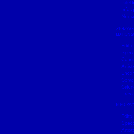
Billett
Infos 
Noma
ZIGZAG
EDITION 2
Edito
Spect
Conce
Artist
Encon
Coraç
Calen
Press
KUYA KW
Edito
Spect
Artist