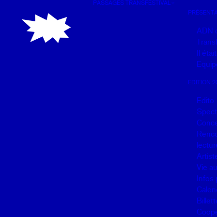
PASSAGES TRANSFESTIVAL
Panneau de gestion des cookies
PRÉSENTA
ADN 
Transf
Il éta
Equip
EDITION 2
Edito
Spect
Conce
Renco
lectur
Artist
Vie a
Infos 
Calen
Billett
Coopé